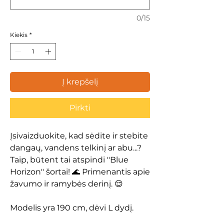
0/15
Kiekis
*
Į krepšelį
Pirkti
Įsivaizduokite, kad sėdite ir stebite
dangaų, vandens telkinį ar abu...?
Taip, būtent tai atspindi "Blue
Horizon" šortai! 🌊 Primenantis apie
žavumo ir ramybės derinį. 😌
Modelis yra 190 cm, dėvi L dydį.