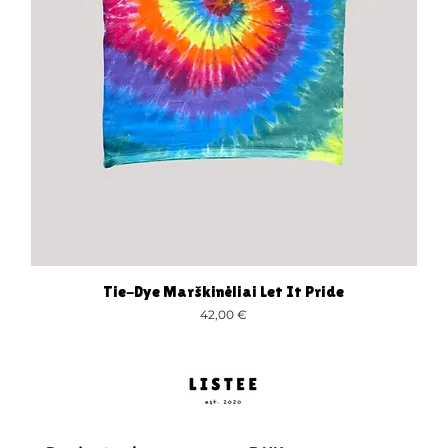
Tie-Dye Marškinėliai Let It Pride
Greita peržiūra
Kaina
42,00 €