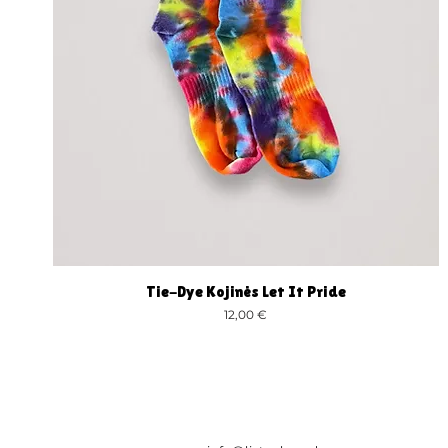
Tie-Dye Kojinės Let It Pride
Greita peržiūra
Kaina
12,00 €