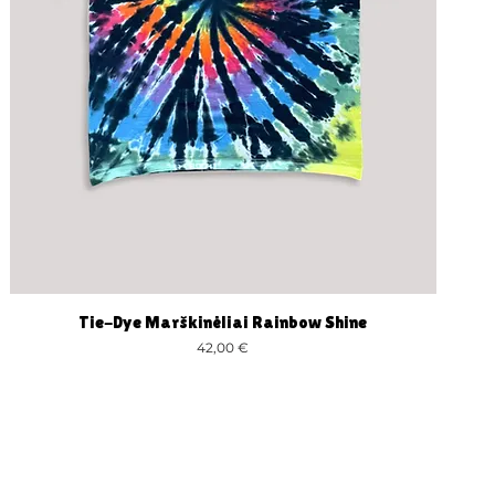
Tie-Dye Marškinėliai Rainbow Shine
Greita peržiūra
Kaina
42,00 €